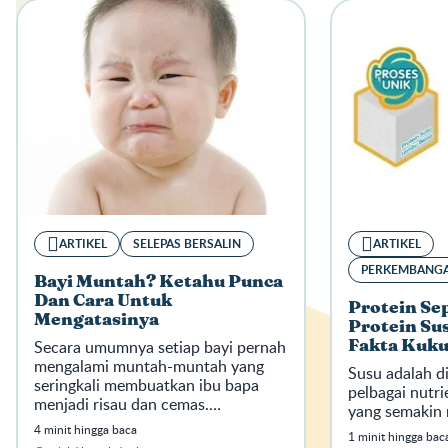
ARTIKEL
SELEPAS BERSALIN
ARTIKEL
PERKEMBANGA
Bayi Muntah? Ketahu Punca
Dan Cara Untuk
Protein Sep
Mengatasinya
Protein Su
Secara umumnya setiap bayi pernah
Fakta Kuk
mengalami muntah-muntah yang
Susu adalah d
seringkali membuatkan ibu bapa
pelbagai nutr
menjadi risau dan cemas.
yang semakin
Terutamanya bagi pasangan yang
4 minit hingga baca
1 minit hingga bac
pertama kali menimang cahaya