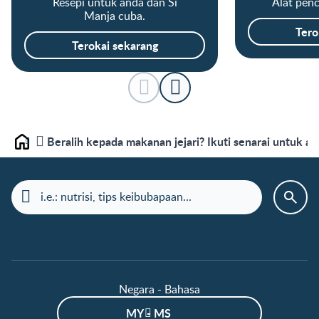
Resepi untuk anda dan Si
Alat penc
Manja cuba.
Tero
Terokai sekarang
Beralih kepada makanan jejari? Ikuti senarai untuk a
Laman depan
Negara - Bahasa
MY - MS