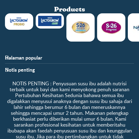
Products
Halaman popular
Bantuan
Info kelab
Notis penting
Soalan Lazim
Manfaat kelab
Hubungi kami
Ke log masuk / daftar
​NOTIS PENTING :​ Penyusuan susu ibu adalah nutrisi
Tentang kami
Sampel percuma
terbaik untuk bayi dan kami menyokong penuh saranan
Pertubuhan Kesihatan Sedunia bahawa semua ibu
digalakkan menyusui anaknya dengan susu ibu sahaja dari
lahir sehingga berumur 6 bulan dan meneruskannya
sehingga mencapai umur 2 tahun. Makanan pelengkap
berkhasiat perlu diberikan mulai umur 6 bulan. Kami
sarankan profesional kesihatan untuk memberitahu
ibubapa akan faedah penyusuan susu ibu dan keunggulan
susu ibu. Jika para ibu pertimbangkan untuk tidak