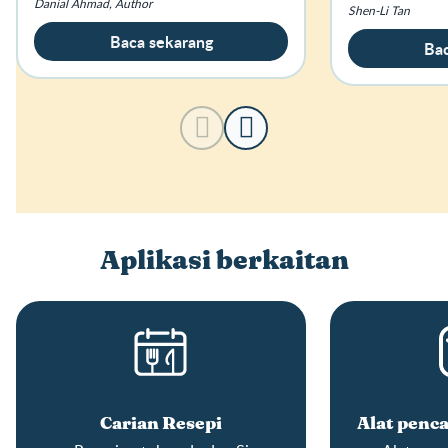
Danial Ahmad, Author
mata.
Shen-Li Tan
Baca sekarang
Bac
Aplikasi berkaitan
Carian Resepi
Alat penca