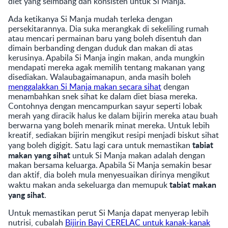
diet yang seimbang dan konsisten untuk Si Manja.
Ada ketikanya Si Manja mudah terleka dengan
persekitarannya. Dia suka merangkak di sekeliling rumah
atau mencari permainan baru yang boleh disentuh dan
dimain berbanding dengan duduk dan makan di atas
kerusinya. Apabila Si Manja ingin makan, anda mungkin
mendapati mereka agak memilih tentang makanan yang
disediakan. Walaubagaimanapun, anda masih boleh
menggalakkan Si Manja makan secara sihat
dengan
menambahkan snek sihat ke dalam diet biasa mereka.
Contohnya dengan mencampurkan sayur seperti lobak
merah yang diracik halus ke dalam bijirin mereka atau buah
berwarna yang boleh menarik minat mereka. Untuk lebih
kreatif, sediakan bijirin mengikut resipi menjadi biskut sihat
tabiat
yang boleh digigit. Satu lagi cara untuk memastikan
makan yang sihat
untuk Si Manja makan adalah dengan
makan bersama keluarga. Apabila Si Manja semakin besar
dan aktif, dia boleh mula menyesuaikan dirinya mengikut
tabiat makan
waktu makan anda sekeluarga dan memupuk
yang sihat
.
Untuk memastikan perut Si Manja dapat menyerap lebih
nutrisi, cubalah
Bijirin Bayi CERELAC untuk kanak-kanak