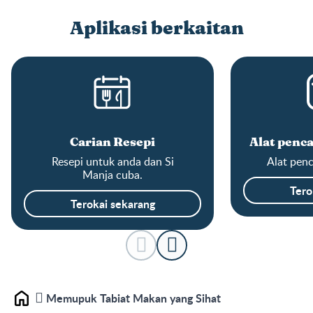
Aplikasi berkaitan
Carian Resepi
Alat penca
Resepi untuk anda dan Si
Alat penc
Manja cuba.
Tero
Terokai sekarang
Memupuk Tabiat Makan yang Sihat
Laman depan