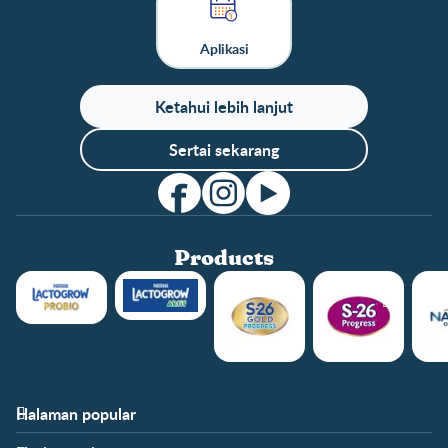
Aplikasi
Ketahui lebih lanjut
Sertai sekarang
Products
Halaman popular
Bantuan
Info kelab