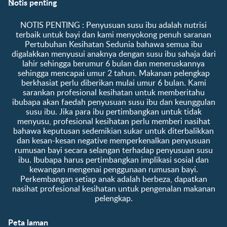
Notis penting
Soalan Lazim
Manfaat kelab
Hubungi kami
Ke log masuk / daftar
​NOTIS PENTING :​ Penyusuan susu ibu adalah nutrisi
Tentang kami
Sampel percuma
terbaik untuk bayi dan kami menyokong penuh saranan
Pertubuhan Kesihatan Sedunia bahawa semua ibu
digalakkan menyusui anaknya dengan susu ibu sahaja dari
lahir sehingga berumur 6 bulan dan meneruskannya
sehingga mencapai umur 2 tahun. Makanan pelengkap
berkhasiat perlu diberikan mulai umur 6 bulan. Kami
sarankan profesional kesihatan untuk memberitahu
ibubapa akan faedah penyusuan susu ibu dan keunggulan
susu ibu. Jika para ibu pertimbangkan untuk tidak
menyusu, profesional kesihatan perlu memberi nasihat
bahawa keputusan sedemikian sukar untuk diterbalikkan
dan kesan-kesan negative memperkenalkan penyusuan
rumusan bayi secara selangan terhadap penyusuan susu
ibu. Ibubapa harus pertimbangkan implikasi sosial dan
kewangan mengenai penggunaan rumusan bayi.
Perkembangan setiap anak adalah berbeza, dapatkan
nasihat profesional kesihatan untuk pengenalan makanan
pelengkap.
Peta laman