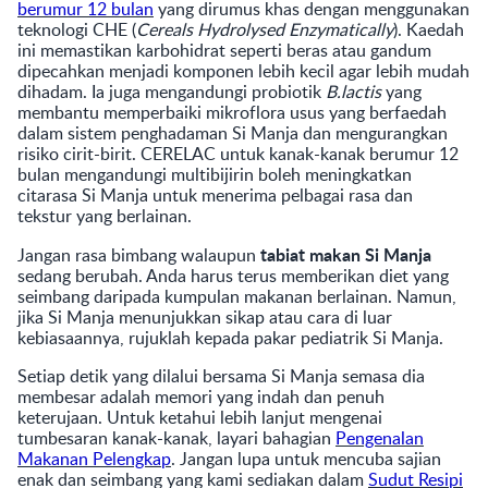
berumur 12 bulan
yang dirumus khas dengan menggunakan
teknologi CHE (
Cereals Hydrolysed Enzymatically
). Kaedah
ini memastikan karbohidrat seperti beras atau gandum
dipecahkan menjadi komponen lebih kecil agar lebih mudah
dihadam. Ia juga mengandungi probiotik
B.lactis
yang
membantu memperbaiki mikroflora usus yang berfaedah
dalam sistem penghadaman Si Manja dan mengurangkan
risiko cirit-birit. CERELAC untuk kanak-kanak berumur 12
bulan mengandungi multibijirin boleh meningkatkan
citarasa Si Manja untuk menerima pelbagai rasa dan
tekstur yang berlainan.
tabiat makan Si Manja
Jangan rasa bimbang walaupun
sedang berubah. Anda harus terus memberikan diet yang
seimbang daripada kumpulan makanan berlainan. Namun,
jika Si Manja menunjukkan sikap atau cara di luar
kebiasaannya, rujuklah kepada pakar pediatrik Si Manja.
Setiap detik yang dilalui bersama Si Manja semasa dia
membesar adalah memori yang indah dan penuh
keterujaan. Untuk ketahui lebih lanjut mengenai
tumbesaran kanak-kanak, layari bahagian
Pengenalan
Makanan Pelengkap
. Jangan lupa untuk mencuba sajian
enak dan seimbang yang kami sediakan dalam
Sudut Resipi