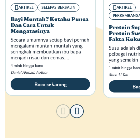
ARTIKEL
SELEPAS BERSALIN
ARTIKEL
PERKEMBANGA
Bayi Muntah? Ketahu Punca
Dan Cara Untuk
Protein Sep
Mengatasinya
Protein Su
Secara umumnya setiap bayi pernah
Fakta Kuk
mengalami muntah-muntah yang
Susu adalah d
seringkali membuatkan ibu bapa
pelbagai nutr
menjadi risau dan cemas.
yang semakin
Terutamanya bagi pasangan yang
4 minit hingga baca
1 minit hingga bac
pertama kali menimang cahaya
Danial Ahmad, Author
mata.
Shen-Li Tan
Baca sekarang
Bac