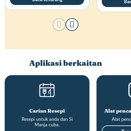
Bac
Aplikasi berkaitan
Carian Resepi
Alat penca
Resepi untuk anda dan Si
Alat penc
Manja cuba.