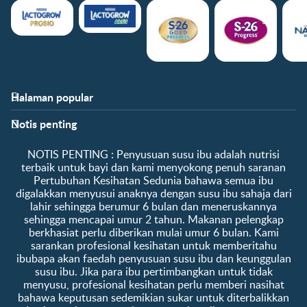
Halaman popular
Bantuan
Info kelab
Notis penting
Soalan Lazim
Manfaat kelab
Hubungi kami
Ke log masuk / daftar
​NOTIS PENTING :​ Penyusuan susu ibu adalah nutrisi
Tentang kami
Sampel percuma
terbaik untuk bayi dan kami menyokong penuh saranan
Pertubuhan Kesihatan Sedunia bahawa semua ibu
digalakkan menyusui anaknya dengan susu ibu sahaja dari
lahir sehingga berumur 6 bulan dan meneruskannya
sehingga mencapai umur 2 tahun. Makanan pelengkap
berkhasiat perlu diberikan mulai umur 6 bulan. Kami
sarankan profesional kesihatan untuk memberitahu
ibubapa akan faedah penyusuan susu ibu dan keunggulan
susu ibu. Jika para ibu pertimbangkan untuk tidak
menyusu, profesional kesihatan perlu memberi nasihat
bahawa keputusan sedemikian sukar untuk diterbalikkan