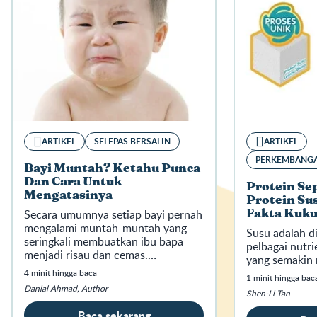
ARTIKEL
SELEPAS BERSALIN
ARTIKEL
PERKEMBANGA
Bayi Muntah? Ketahu Punca
Dan Cara Untuk
Protein Sep
Mengatasinya
Protein Su
Secara umumnya setiap bayi pernah
Fakta Kuk
mengalami muntah-muntah yang
Susu adalah d
seringkali membuatkan ibu bapa
pelbagai nutr
menjadi risau dan cemas.
yang semakin
Terutamanya bagi pasangan yang
4 minit hingga baca
1 minit hingga bac
pertama kali menimang cahaya
Danial Ahmad, Author
mata.
Shen-Li Tan
Baca sekarang