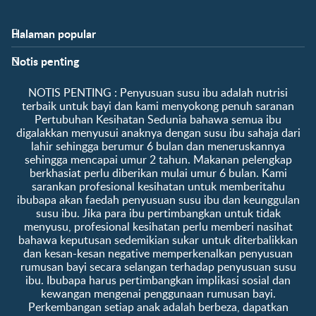
Halaman popular
Bantuan
Info kelab
Notis penting
Soalan Lazim
Manfaat kelab
Hubungi kami
Ke log masuk / daftar
​NOTIS PENTING :​ Penyusuan susu ibu adalah nutrisi
Tentang kami
Sampel percuma
terbaik untuk bayi dan kami menyokong penuh saranan
Pertubuhan Kesihatan Sedunia bahawa semua ibu
digalakkan menyusui anaknya dengan susu ibu sahaja dari
lahir sehingga berumur 6 bulan dan meneruskannya
sehingga mencapai umur 2 tahun. Makanan pelengkap
berkhasiat perlu diberikan mulai umur 6 bulan. Kami
sarankan profesional kesihatan untuk memberitahu
ibubapa akan faedah penyusuan susu ibu dan keunggulan
susu ibu. Jika para ibu pertimbangkan untuk tidak
menyusu, profesional kesihatan perlu memberi nasihat
bahawa keputusan sedemikian sukar untuk diterbalikkan
dan kesan-kesan negative memperkenalkan penyusuan
rumusan bayi secara selangan terhadap penyusuan susu
ibu. Ibubapa harus pertimbangkan implikasi sosial dan
kewangan mengenai penggunaan rumusan bayi.
Perkembangan setiap anak adalah berbeza, dapatkan