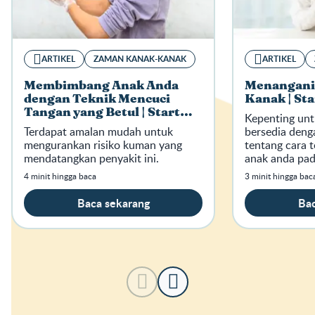
ARTIKEL
ZAMAN KANAK-KANAK
ARTIKEL
Membimbang Anak Anda
Menangani
dengan Teknik Mencuci
Kanak | Sta
Tangan yang Betul | Start
Kepenting unt
Well Stay Well
Terdapat amalan mudah untuk
bersedia den
mengurankan risiko kuman yang
tentang cara 
mendatangkan penyakit ini.
anak anda pad
4 minit hingga baca
3 minit hingga bac
Baca sekarang
Bac