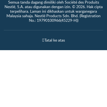
Semua tanda dagang dimiliki oleh Société des Produits
Nestlé, S.A. atau digunakan dengan izin. © 2026. Hak cipta
terpelihara. Laman ini dikhaskan untuk warganegara
Malaysia sahaja. Nestlé Products Sdn. Bhd. (Registration
No.: 19790100966(45229-H))
Tatal ke atas