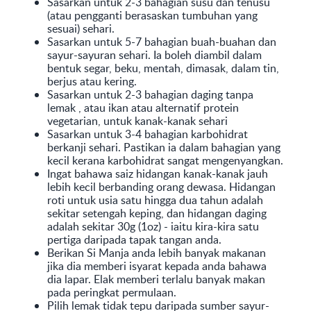
Sasarkan untuk 2-3 bahagian susu dan tenusu
(atau pengganti berasaskan tumbuhan yang
sesuai) sehari.
Sasarkan untuk 5-7 bahagian buah-buahan dan
sayur-sayuran sehari. Ia boleh diambil dalam
bentuk segar, beku, mentah, dimasak, dalam tin,
berjus atau kering.
Sasarkan untuk 2-3 bahagian daging tanpa
lemak , atau ikan atau alternatif protein
vegetarian, untuk kanak-kanak sehari
Sasarkan untuk 3-4 bahagian karbohidrat
berkanji sehari. Pastikan ia dalam bahagian yang
kecil kerana karbohidrat sangat mengenyangkan.
Ingat bahawa saiz hidangan kanak-kanak jauh
lebih kecil berbanding orang dewasa. Hidangan
roti untuk usia satu hingga dua tahun adalah
sekitar setengah keping, dan hidangan daging
adalah sekitar 30g (1oz) - iaitu kira-kira satu
pertiga daripada tapak tangan anda.
Berikan Si Manja anda lebih banyak makanan
jika dia memberi isyarat kepada anda bahawa
dia lapar. Elak memberi terlalu banyak makan
pada peringkat permulaan.
Pilih lemak tidak tepu daripada sumber sayur-