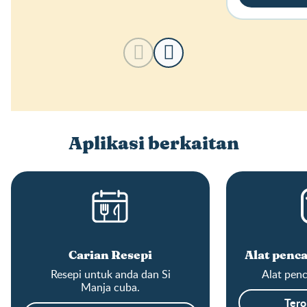
Aplikasi berkaitan
Carian Resepi
Alat penca
Resepi untuk anda dan Si
Alat penc
Manja cuba.
Tero