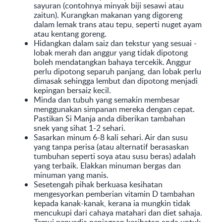
sayuran (contohnya minyak biji sesawi atau
zaitun). Kurangkan makanan yang digoreng
dalam lemak trans atau tepu, seperti nuget ayam
atau kentang goreng.
Hidangkan dalam saiz dan tekstur yang sesuai -
lobak merah dan anggur yang tidak dipotong
boleh mendatangkan bahaya tercekik. Anggur
perlu dipotong separuh panjang, dan lobak perlu
dimasak sehingga lembut dan dipotong menjadi
kepingan bersaiz kecil.
Minda dan tubuh yang semakin membesar
menggunakan simpanan mereka dengan cepat.
Pastikan Si Manja anda diberikan tambahan
snek yang sihat 1-2 sehari.
Sasarkan minum 6-8 kali sehari. Air dan susu
yang tanpa perisa (atau alternatif berasaskan
tumbuhan seperti soya atau susu beras) adalah
yang terbaik. Elakkan minuman bergas dan
minuman yang manis.
Sesetengah pihak berkuasa kesihatan
mengesyorkan pemberian vitamin D tambahan
kepada kanak-kanak, kerana ia mungkin tidak
mencukupi dari cahaya matahari dan diet sahaja.
Temui penyedia penjagaan kesihatan anda untuk