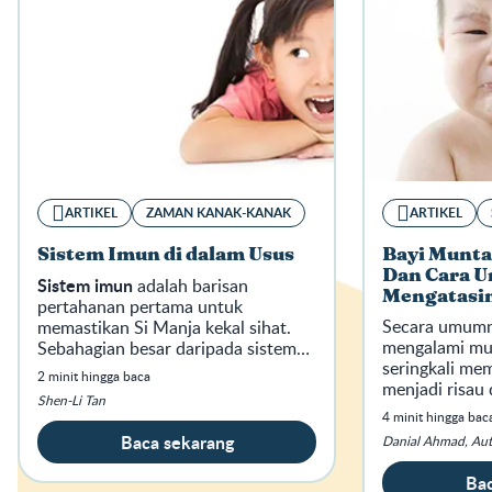
ARTIKEL
ZAMAN KANAK-KANAK
ARTIKEL
Sistem Imun di dalam Usus
Bayi Munta
Dan Cara U
Sistem imun
adalah barisan
Mengatasi
pertahanan pertama untuk
Secara umumny
memastikan Si Manja kekal sihat.
mengalami mu
Sebahagian besar daripada sistem
seringkali me
tersebut terdapat di dalam ususnya.
2 minit hingga baca
menjadi risau
Shen-Li Tan
Terutamanya b
4 minit hingga bac
pertama kali 
Baca sekarang
Danial Ahmad, Au
mata.
Bac