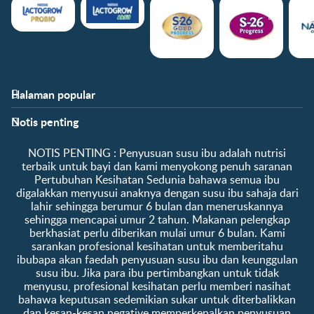
Halaman popular
Bantuan
Info kelab
Notis penting
Soalan Lazim
Manfaat kelab
Hubungi kami
Ke log masuk / daftar
​NOTIS PENTING :​ Penyusuan susu ibu adalah nutrisi
Tentang kami
Sampel percuma
terbaik untuk bayi dan kami menyokong penuh saranan
Pertubuhan Kesihatan Sedunia bahawa semua ibu
digalakkan menyusui anaknya dengan susu ibu sahaja dari
lahir sehingga berumur 6 bulan dan meneruskannya
sehingga mencapai umur 2 tahun. Makanan pelengkap
berkhasiat perlu diberikan mulai umur 6 bulan. Kami
sarankan profesional kesihatan untuk memberitahu
ibubapa akan faedah penyusuan susu ibu dan keunggulan
susu ibu. Jika para ibu pertimbangkan untuk tidak
menyusu, profesional kesihatan perlu memberi nasihat
bahawa keputusan sedemikian sukar untuk diterbalikkan
dan kesan-kesan negative memperkenalkan penyusuan