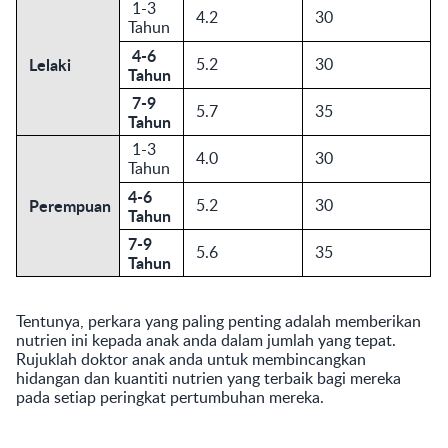
1-3
4.2
30
Tahun
4-6
Lelaki
5.2
30
Tahun
7-9
5.7
35
Tahun
1-3
4.0
30
Tahun
4-6
Perempuan
5.2
30
Tahun
7-9
5.6
35
Tahun
Tentunya, perkara yang paling penting adalah memberikan
nutrien ini kepada anak anda dalam jumlah yang tepat.
Rujuklah doktor anak anda untuk membincangkan
hidangan dan kuantiti nutrien yang terbaik bagi mereka
pada setiap peringkat pertumbuhan mereka.