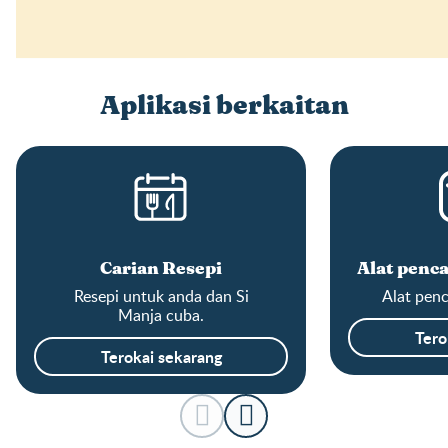
Aplikasi berkaitan
Carian Resepi
Alat penca
Resepi untuk anda dan Si
Alat penc
Manja cuba.
Tero
Terokai sekarang