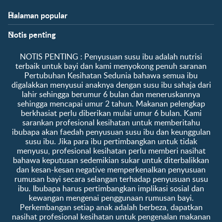
Halaman popular
Bantuan
Info kelab
Notis penting
Soalan Lazim
Manfaat kelab
Hubungi kami
Ke log masuk / daftar
​NOTIS PENTING :​ Penyusuan susu ibu adalah nutrisi
Tentang kami
Sampel percuma
terbaik untuk bayi dan kami menyokong penuh saranan
Pertubuhan Kesihatan Sedunia bahawa semua ibu
digalakkan menyusui anaknya dengan susu ibu sahaja dari
lahir sehingga berumur 6 bulan dan meneruskannya
sehingga mencapai umur 2 tahun. Makanan pelengkap
berkhasiat perlu diberikan mulai umur 6 bulan. Kami
sarankan profesional kesihatan untuk memberitahu
ibubapa akan faedah penyusuan susu ibu dan keunggulan
susu ibu. Jika para ibu pertimbangkan untuk tidak
menyusu, profesional kesihatan perlu memberi nasihat
bahawa keputusan sedemikian sukar untuk diterbalikkan
dan kesan-kesan negative memperkenalkan penyusuan
rumusan bayi secara selangan terhadap penyusuan susu
ibu. Ibubapa harus pertimbangkan implikasi sosial dan
kewangan mengenai penggunaan rumusan bayi.
Perkembangan setiap anak adalah berbeza, dapatkan
nasihat profesional kesihatan untuk pengenalan makanan