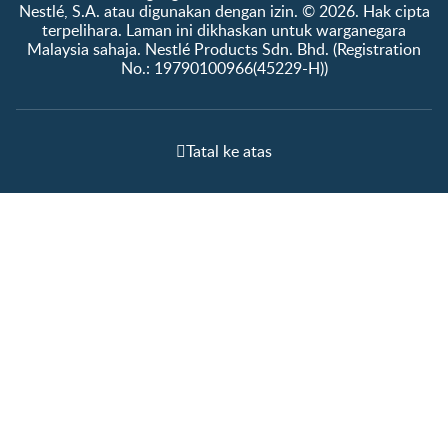
Nestlé, S.A. atau digunakan dengan izin. © 2026. Hak cipta
terpelihara. Laman ini dikhaskan untuk warganegara
Malaysia sahaja. Nestlé Products Sdn. Bhd. (Registration
No.: 19790100966(45229-H))
Tatal ke atas