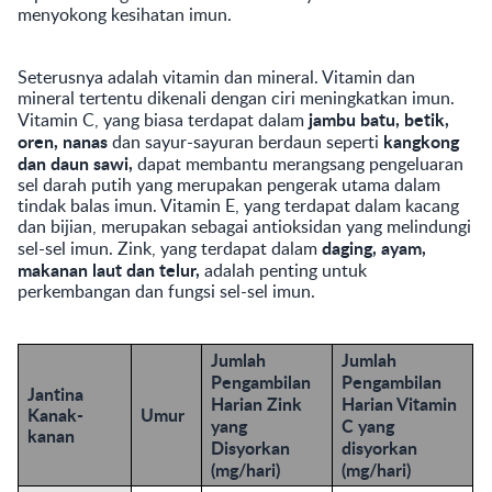
menyokong kesihatan imun.
Seterusnya adalah vitamin dan mineral. Vitamin dan
mineral tertentu dikenali dengan ciri meningkatkan imun.
jambu batu, betik,
Vitamin C, yang biasa terdapat dalam
oren, nanas
kangkong
dan sayur-sayuran berdaun seperti
dan daun sawi,
dapat membantu merangsang pengeluaran
sel darah putih yang merupakan pengerak utama dalam
tindak balas imun. Vitamin E, yang terdapat dalam kacang
dan bijian, merupakan sebagai antioksidan yang melindungi
daging, ayam,
sel-sel imun. Zink, yang terdapat dalam
makanan laut dan telur,
adalah penting untuk
perkembangan dan fungsi sel-sel imun.
Jumlah
Jumlah
Pengambilan
Pengambilan
Jantina
Harian Zink
Harian Vitamin
Kanak-
Umur
yang
C yang
kanan
Disyorkan
disyorkan
(mg/hari)
(mg/hari)