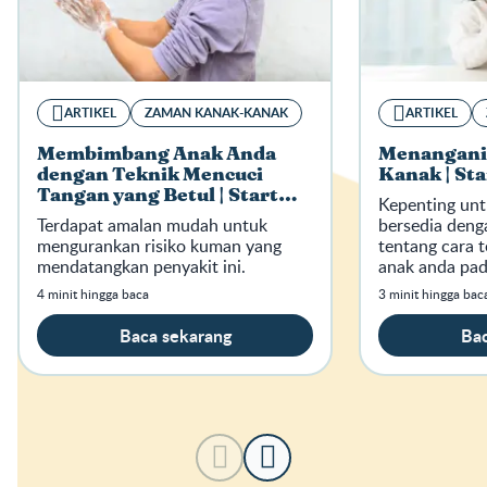
ARTIKEL
ZAMAN KANAK-KANAK
ARTIKEL
Membimbang Anak Anda
Menangani
dengan Teknik Mencuci
Kanak | Sta
Tangan yang Betul | Start
Kepenting unt
Well Stay Well
Terdapat amalan mudah untuk
bersedia den
mengurankan risiko kuman yang
tentang cara 
mendatangkan penyakit ini.
anak anda pad
4 minit hingga baca
3 minit hingga bac
Baca sekarang
Bac