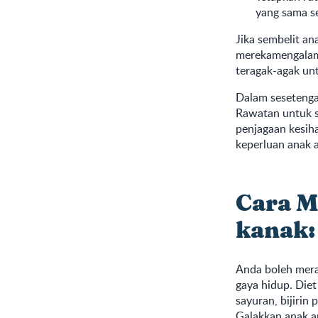
yang sama se
Jika sembelit an
merekamengalami 
teragak-agak un
Dalam sesetengah
Rawatan untuk se
penjagaan kesih
keperluan anak 
Cara M
kanak:
Anda boleh mera
gaya hidup. Die
sayuran, bijirin
Galakkan anak a