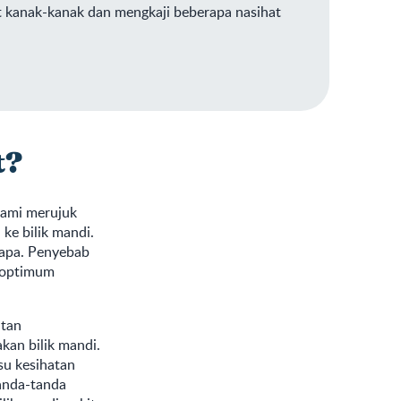
t kanak-kanak dan mengkaji beberapa nasihat
t?
kami merujuk
ke bilik mandi.
bapa. Penyebab
i optimum
atan
kan bilik mandi.
su kesihatan
anda-tanda