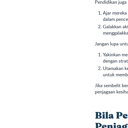
Pendidikan juga 
Ajar mereka 
dalam pence
Galakkan akt
menggalakka
Jangan lupa unt
Yakinkan mer
dengan strat
Utamakan ke
untuk memba
Jika sembelit b
penjagaan kesiha
Bila P
Penjag