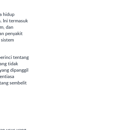
a hidup
 Ini termasuk
am, dan
an penyakit
 sistem
erinci tentang
ang tidak
yang dipanggil
entiasa
tang sembelit
an usus yang