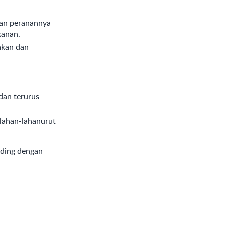
dan peranannya
kanan.
akan dan
dan terurus
lahan-lahanurut
nding dengan