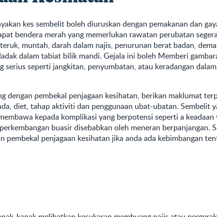
akan kes sembelit boleh diuruskan dengan pemakanan dan gay
apat bendera merah yang memerlukan rawatan perubatan segera.
g teruk, muntah, darah dalam najis, penurunan berat badan, dem
dak dalam tabiat bilik mandi. Gejala ini boleh Memberi gambar
g serius seperti jangkitan, penyumbatan, atau keradangan dalam
ng dengan pembekal penjagaan kesihatan, berikan maklumat terp
a, diet, tahap aktiviti dan penggunaan ubat-ubatan. Sembelit y
 membawa kepada komplikasi yang berpotensi seperti a keadaan 
perkembangan buasir disebabkan oleh meneran berpanjangan. S
n pembekal penjagaan kesihatan jika anda ada kebimbangan ten
anak-kanak melibatkan kesukaran membuang najis atau pergerak