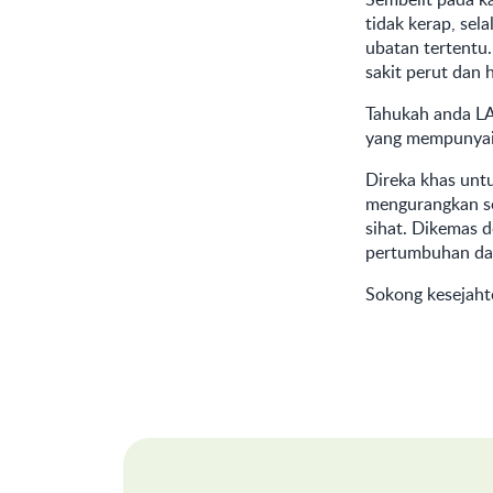
tidak kerap, sel
ubatan tertentu
sakit perut dan 
Tahukah anda
L
yang mempunyai p
Direka khas unt
mengurangkan se
sihat. Dikemas 
pertumbuhan da
Sokong kesejah