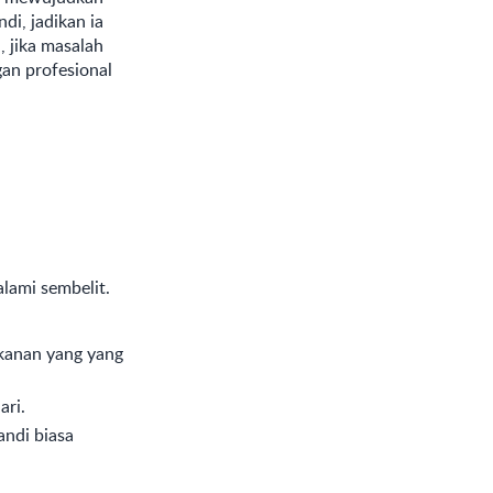
di, jadikan ia
 jika masalah
an profesional
lami sembelit.
kanan yang yang
ari.
andi biasa