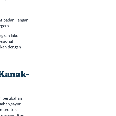
a
at badan, jangan
egera.
ngkah laku.
esional
aikan dengan
 Kanak-
an perubahan
uahan,sayur-
 teratur.
uk mewujudkan