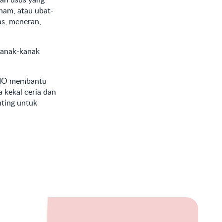
enam, atau ubat-
as, meneran,
kanak-kanak
IO
membantu
 kekal ceria dan
nting untuk