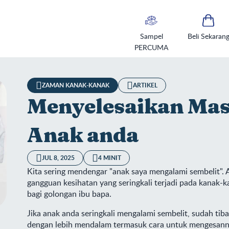
Sampel
Beli Sekaran
PERCUMA
ZAMAN KANAK-KANAK
ARTIKEL
Menyelesaikan Mas
Anak anda
JUL 8, 2025
4 MINIT
Kita sering mendengar "anak saya mengalami sembelit". 
gangguan kesihatan yang seringkali terjadi pada kanak-k
bagi golongan ibu bapa.
Jika anak anda seringkali mengalami sembelit, sudah t
nyelesaikan Masalah Sembelit Anak anda
dengan lebih mendalam termasuk cara untuk mengesanny