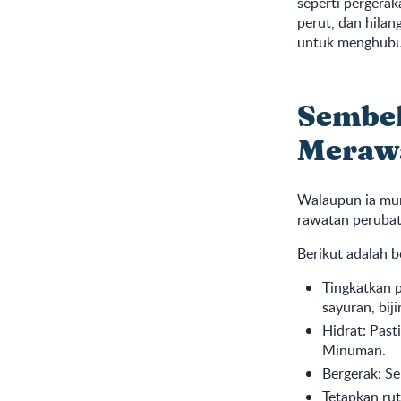
seperti pergerak
perut, dan hila
untuk menghubun
Sembel
Meraw
Walaupun ia mun
rawatan perubat
Berikut adalah 
Tingkatkan 
sayuran, bij
Hidrat: Pas
Minuman.
Bergerak: S
Tetapkan rut