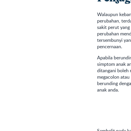
Walaupun kebany
perubahan, terd
sakit perut yan
perubahan menda
tersembunyi yan
pencernaan.
Apabila berundi
simptom anak and
ditangani boleh
megacolon atau 
berunding denga
anak anda.
Sembelit pada k