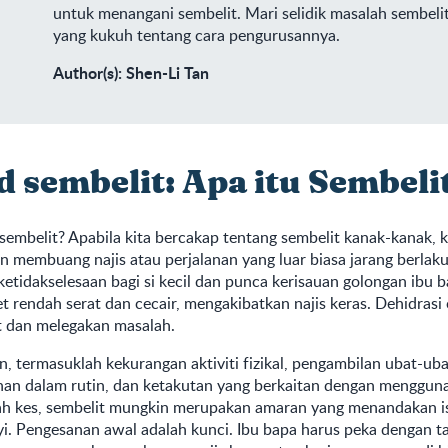
untuk menangani sembelit. Mari selidik masalah sembeli
yang kukuh tentang cara pengurusannya.
Author(s): Shen-Li Tan
 sembelit: Apa itu Sembeli
embelit? Apabila kita bercakap tentang sembelit kanak-kanak, 
 membuang najis atau perjalanan yang luar biasa jarang berlaku 
ketidakselesaan bagi si kecil dan punca kerisauan golongan ibu 
t rendah serat dan cecair, mengakibatkan najis keras. Dehidras
dan melegakan masalah.
in, termasuklah kekurangan aktiviti fizikal, pengambilan ubat-ub
han dalam rutin, dan ketakutan yang berkaitan dengan mengguna
h kes, sembelit mungkin merupakan amaran yang menandakan i
i. Pengesanan awal adalah kunci. Ibu bapa harus peka dengan t