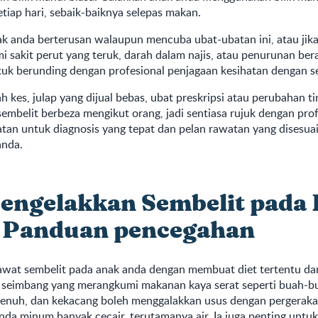
tiap hari, sebaik-baiknya selepas makan.
ak anda berterusan walaupun mencuba ubat-ubatan ini, atau jik
sakit perut yang teruk, darah dalam najis, atau penurunan ber
tuk berunding dengan profesional penjagaan kesihatan dengan s
 kes, julap yang dijual bebas, ubat preskripsi atau perubahan ti
mbelit berbeza mengikut orang, jadi sentiasa rujuk dengan prof
atan untuk diagnosis yang tepat dan pelan rawatan yang disesu
anda.
engelakkan Sembelit pada
 Panduan pencegahan
wat sembelit pada anak anda dengan membuat diet tertentu d
t seimbang yang merangkumi makanan kaya serat seperti buah-b
 penuh, dan kekacang boleh menggalakkan usus dengan pergerakan
nda minum banyak cecair, terutamanya air. Ia juga penting unt