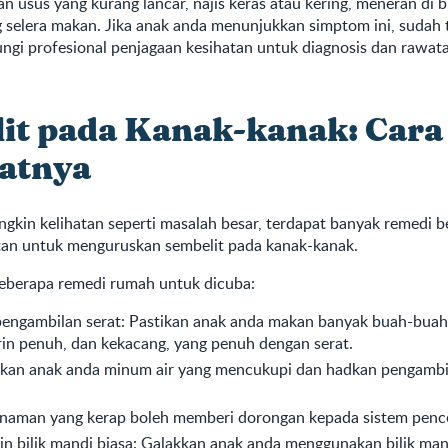
an usus yang kurang lancar, najis keras atau kering, meneran di bi
ng selera makan. Jika anak anda menunjukkan simptom ini, sudah
gi profesional penjagaan kesihatan untuk diagnosis dan rawat
it pada Kanak-kanak: Cara
atnya
gkin kelihatan seperti masalah besar, terdapat banyak remedi 
an untuk menguruskan sembelit pada kanak-kanak.
beberapa remedi rumah untuk dicuba
:
pengambilan serat: Pastikan anak anda makan banyak buah-buah
irin penuh, dan kekacang, yang penuh dengan serat.
tikan anak anda minum air yang mencukupi dan hadkan pengambi
enaman yang kerap boleh memberi dorongan kepada sistem penc
in bilik mandi biasa: Galakkan anak anda menggunakan bilik ma