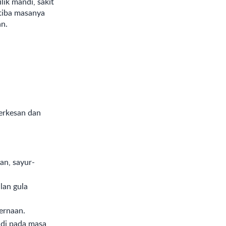
lik mandi, sakit
 tiba masanya
an.
berkesan dan
an, sayur-
lan gula
ernaan.
ndi pada masa