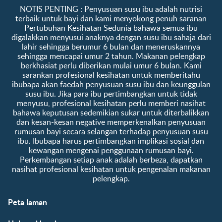
Hubungi kami
Ke log masuk / daftar
​NOTIS PENTING :​ Penyusuan susu ibu adalah nutrisi
Tentang kami
Sampel percuma
terbaik untuk bayi dan kami menyokong penuh saranan
Pertubuhan Kesihatan Sedunia bahawa semua ibu
digalakkan menyusui anaknya dengan susu ibu sahaja dari
lahir sehingga berumur 6 bulan dan meneruskannya
sehingga mencapai umur 2 tahun. Makanan pelengkap
berkhasiat perlu diberikan mulai umur 6 bulan. Kami
sarankan profesional kesihatan untuk memberitahu
ibubapa akan faedah penyusuan susu ibu dan keunggulan
susu ibu. Jika para ibu pertimbangkan untuk tidak
menyusu, profesional kesihatan perlu memberi nasihat
bahawa keputusan sedemikian sukar untuk diterbalikkan
dan kesan-kesan negative memperkenalkan penyusuan
rumusan bayi secara selangan terhadap penyusuan susu
ibu. Ibubapa harus pertimbangkan implikasi sosial dan
kewangan mengenai penggunaan rumusan bayi.
Perkembangan setiap anak adalah berbeza, dapatkan
nasihat profesional kesihatan untuk pengenalan makanan
pelengkap.
Peta laman