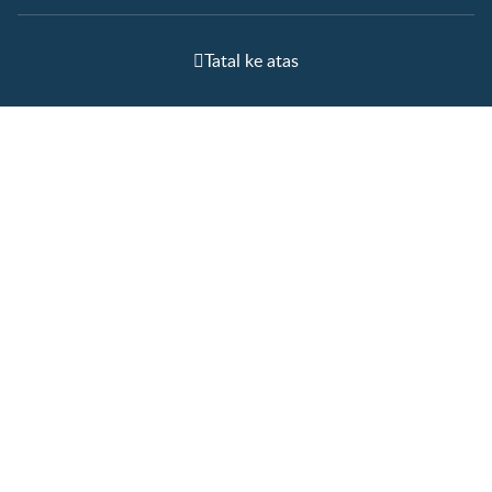
Tatal ke atas