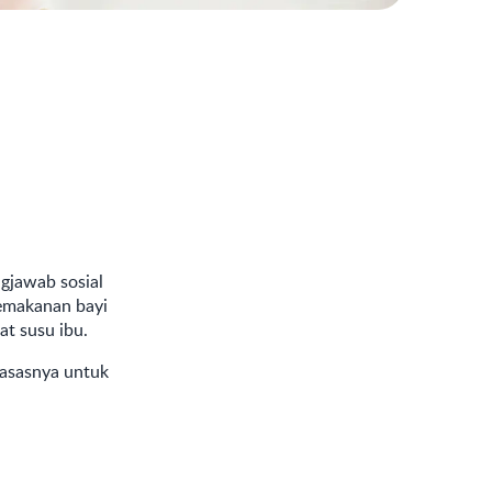
gjawab sosial
pemakanan bayi
t susu ibu.
gasasnya untuk