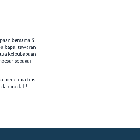
apaan bersama Si
bu bapa, tawaran
etua keibubapaan
mbesar sebagai
ama menerima tips
t dan mudah!