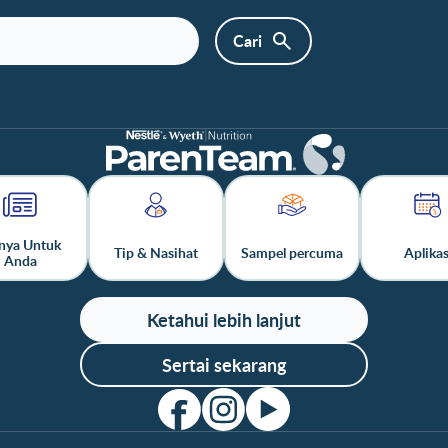
nya Untuk
Tip & Nasihat
Sampel percuma
Aplikas
Anda
Ketahui lebih lanjut
Sertai sekarang