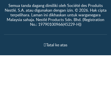
Semua tanda dagang dimiliki oleh Société des Produits
Nestlé, S.A. atau digunakan dengan izin. © 2026. Hak cipta
terpelihara. Laman ini dikhaskan untuk warganegara
Malaysia sahaja. Nestlé Products Sdn. Bhd. (Registration
No.: 19790100966(45229-H))
Tatal ke atas