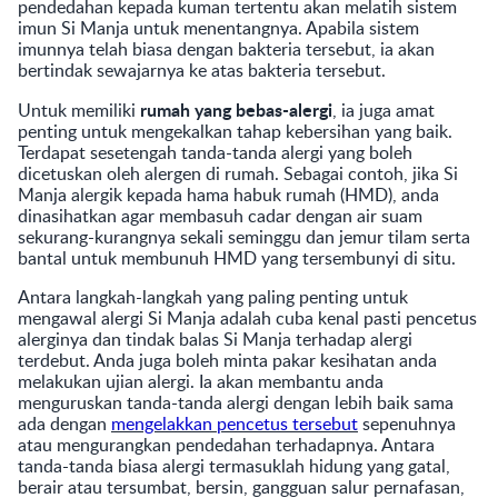
pendedahan kepada kuman tertentu akan melatih sistem
imun Si Manja untuk menentangnya. Apabila sistem
imunnya telah biasa dengan bakteria tersebut, ia akan
bertindak sewajarnya ke atas bakteria tersebut.
rumah yang bebas-alergi
Untuk memiliki
, ia juga amat
penting untuk mengekalkan tahap kebersihan yang baik.
Terdapat sesetengah tanda-tanda alergi yang boleh
dicetuskan oleh alergen di rumah. Sebagai contoh, jika Si
Manja alergik kepada hama habuk rumah (HMD), anda
dinasihatkan agar membasuh cadar dengan air suam
sekurang-kurangnya sekali seminggu dan jemur tilam serta
bantal untuk membunuh HMD yang tersembunyi di situ.
Antara langkah-langkah yang paling penting untuk
mengawal alergi Si Manja adalah cuba kenal pasti pencetus
alerginya dan tindak balas Si Manja terhadap alergi
terdebut. Anda juga boleh minta pakar kesihatan anda
melakukan ujian alergi. Ia akan membantu anda
menguruskan tanda-tanda alergi dengan lebih baik sama
ada dengan
mengelakkan pencetus tersebut
sepenuhnya
atau mengurangkan pendedahan terhadapnya. Antara
tanda-tanda biasa alergi termasuklah hidung yang gatal,
berair atau tersumbat, bersin, gangguan salur pernafasan,