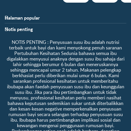
Halaman popular
Bantuan
Info kelab
Notis penting
Soalan Lazim
Manfaat kelab
Hubungi kami
Ke log masuk / daftar
​NOTIS PENTING :​ Penyusuan susu ibu adalah nutrisi
Tentang kami
Sampel percuma
terbaik untuk bayi dan kami menyokong penuh saranan
Pertubuhan Kesihatan Sedunia bahawa semua ibu
digalakkan menyusui anaknya dengan susu ibu sahaja dari
lahir sehingga berumur 6 bulan dan meneruskannya
sehingga mencapai umur 2 tahun. Makanan pelengkap
berkhasiat perlu diberikan mulai umur 6 bulan. Kami
sarankan profesional kesihatan untuk memberitahu
ibubapa akan faedah penyusuan susu ibu dan keunggulan
susu ibu. Jika para ibu pertimbangkan untuk tidak
menyusu, profesional kesihatan perlu memberi nasihat
bahawa keputusan sedemikian sukar untuk diterbalikkan
dan kesan-kesan negative memperkenalkan penyusuan
rumusan bayi secara selangan terhadap penyusuan susu
ibu. Ibubapa harus pertimbangkan implikasi sosial dan
kewangan mengenai penggunaan rumusan bayi.
Perkembangan setiap anak adalah berbeza, dapatkan