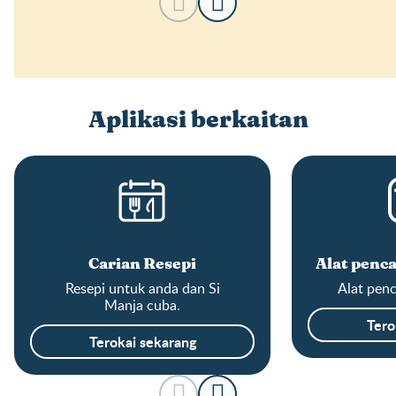
Aplikasi berkaitan
Carian Resepi
Alat penca
Resepi untuk anda dan Si
Alat penc
Manja cuba.
Tero
Terokai sekarang