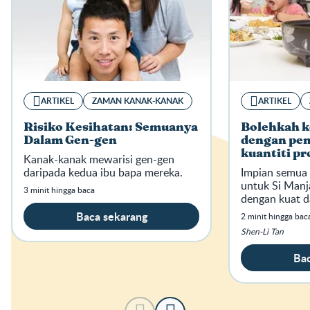
ARTIKEL
ZAMAN KANAK-KANAK
ARTIKEL
Risiko Kesihatan: Semuanya
Bolehkah k
Dalam Gen-gen
dengan pe
kuantiti pr
Kanak-kanak mewarisi gen-gen
daripada kedua ibu bapa mereka.
Impian semua 
untuk Si Man
3 minit hingga baca
dengan kuat d
Baca sekarang
2 minit hingga bac
Shen-Li Tan
Bac