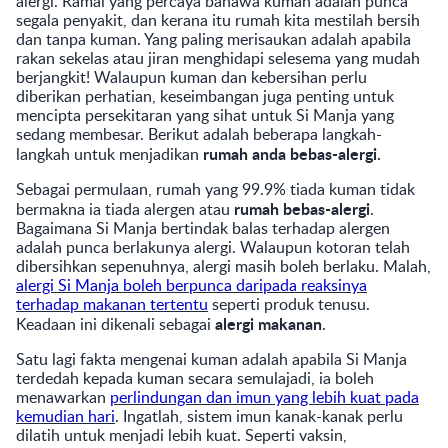
alergi. Ramai yang percaya bahawa kuman adalah punca
segala penyakit, dan kerana itu rumah kita mestilah bersih
dan tanpa kuman. Yang paling merisaukan adalah apabila
rakan sekelas atau jiran menghidapi selesema yang mudah
berjangkit! Walaupun kuman dan kebersihan perlu
diberikan perhatian, keseimbangan juga penting untuk
mencipta persekitaran yang sihat untuk Si Manja yang
sedang membesar. Berikut adalah beberapa langkah-
rumah anda bebas-alergi.
langkah untuk menjadikan
Sebagai permulaan, rumah yang 99.9% tiada kuman tidak
rumah bebas-alergi
bermakna ia tiada alergen atau
.
Bagaimana Si Manja bertindak balas terhadap alergen
adalah punca berlakunya alergi. Walaupun kotoran telah
dibersihkan sepenuhnya, alergi masih boleh berlaku. Malah,
alergi Si Manja boleh berpunca daripada reaksinya
terhadap makanan tertentu
seperti produk tenusu.
alergi makanan
Keadaan ini dikenali sebagai
.
Satu lagi fakta mengenai kuman adalah apabila Si Manja
terdedah kepada kuman secara semulajadi, ia boleh
menawarkan
perlindungan dan imun yang lebih kuat pada
kemudian hari
. Ingatlah, sistem imun kanak-kanak perlu
dilatih untuk menjadi lebih kuat. Seperti vaksin,