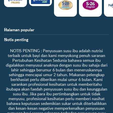
Halaman popular
Bantuan
Info kelab
Notis penting
Soalan Lazim
Manfaat kelab
Hubungi kami
Ke log masuk / daftar
​NOTIS PENTING :​ Penyusuan susu ibu adalah nutrisi
Tentang kami
Sampel percuma
terbaik untuk bayi dan kami menyokong penuh saranan
Pertubuhan Kesihatan Sedunia bahawa semua ibu
digalakkan menyusui anaknya dengan susu ibu sahaja dari
lahir sehingga berumur 6 bulan dan meneruskannya
sehingga mencapai umur 2 tahun. Makanan pelengkap
berkhasiat perlu diberikan mulai umur 6 bulan. Kami
sarankan profesional kesihatan untuk memberitahu
ibubapa akan faedah penyusuan susu ibu dan keunggulan
susu ibu. Jika para ibu pertimbangkan untuk tidak
menyusu, profesional kesihatan perlu memberi nasihat
bahawa keputusan sedemikian sukar untuk diterbalikkan
dan kesan-kesan negative memperkenalkan penyusuan
rumusan bayi secara selangan terhadap penyusuan susu