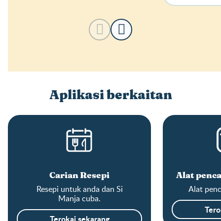
Aplikasi berkaitan
Carian Resepi
Alat penca
Resepi untuk anda dan Si
Alat penc
Manja cuba.
Tero
Terokai sekarang