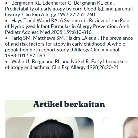
• Bergmann RL, Edenharter G, Bergmann KE et al.
Predictability of early atopy by cord blood-IgE and parental
history. Clin Exp Allergy 1997;27:752-760.
• Hays T and Wood RA. A Systematic Review of the Role
of Hydrolyzed Infant Formulas in Allergy Prevention. Arch
Pediatr Adolesc Med 2005;159:810-816.
• Tariq SM, Matthews SM, Hakim EA et al. The prevalence
of and risk factors for atopy in early childhood: A whole
population birth cohort study. J Allergy Clin Immunol
1998;101:587-593.
• Wahn U, Bergmann RL and Nickel R. Early life markers
of atopy and asthma. Clin Exp Allergy 1998;28:20-21
Artikel berkaitan