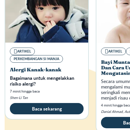
ARTIKEL
ARTIKEL
PERKEMBANGAN SI MANJA
Bayi Munta
Dan Cara U
Alergi Kanak-kanak
Mengatasi
Bagaimana untuk mengelakkan
Secara umumny
risiko alergi?
mengalami mu
7 minit hingga baca
seringkali me
menjadi risau
Shen-Li Tan
Terutamanya b
4 minit hingga bac
Baca sekarang
pertama kali 
Danial Ahmad, Au
mata.
Bac