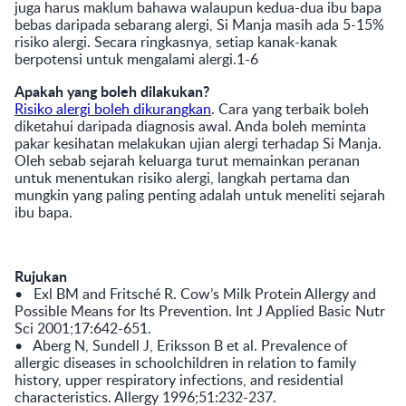
juga harus maklum bahawa walaupun kedua-dua ibu bapa
bebas daripada sebarang alergi, Si Manja masih ada 5-15%
risiko alergi. Secara ringkasnya, setiap kanak-kanak
berpotensi untuk mengalami alergi.1-6
Apakah yang boleh dilakukan?
Risiko alergi boleh dikurangkan
. Cara yang terbaik boleh
diketahui daripada diagnosis awal. Anda boleh meminta
pakar kesihatan melakukan ujian alergi terhadap Si Manja.
Oleh sebab sejarah keluarga turut memainkan peranan
untuk menentukan risiko alergi, langkah pertama dan
mungkin yang paling penting adalah untuk meneliti sejarah
ibu bapa.
Rujukan
• Exl BM and Fritsché R. Cow’s Milk Protein Allergy and
Possible Means for Its Prevention. Int J Applied Basic Nutr
Sci 2001;17:642-651.
• Aberg N, Sundell J, Eriksson B et al. Prevalence of
allergic diseases in schoolchildren in relation to family
history, upper respiratory infections, and residential
characteristics. Allergy 1996;51:232-237.