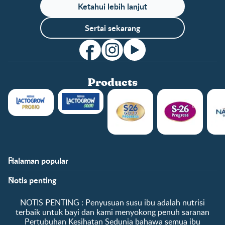
Ketahui lebih lanjut
Sertai sekarang
Products
Halaman popular
Bantuan
Info kelab
Notis penting
Soalan Lazim
Manfaat kelab
Hubungi kami
Ke log masuk / daftar
​NOTIS PENTING :​ Penyusuan susu ibu adalah nutrisi
Tentang kami
Sampel percuma
terbaik untuk bayi dan kami menyokong penuh saranan
Pertubuhan Kesihatan Sedunia bahawa semua ibu