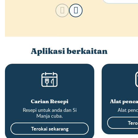
Aplikasi berkaitan
Carian Resepi
Alat penca
Resepi untuk anda dan Si
Alat penc
Manja cuba.
Tero
Terokai sekarang