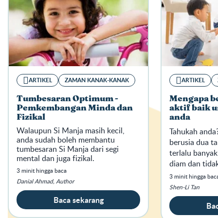
ARTIKEL
ZAMAN KANAK-KANAK
ARTIKEL
Tumbesaran Optimum -
Mengapa be
Pemkembangan Minda dan
aktif baik 
Fizikal
anda
Walaupun Si Manja masih kecil,
Tahukah anda
anda sudah boleh membantu
berusia dua t
tumbesaran Si Manja dari segi
terlalu banya
mental dan juga fizikal.
diam dan tidak
3 minit hingga baca
rumah setiap h
3 minit hingga bac
Danial Ahmad, Author
Shen-Li Tan
Baca sekarang
Bac