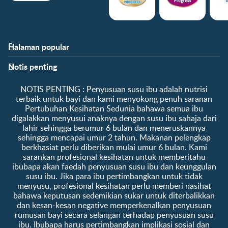
Halaman popular
Bantuan
Info kelab
Notis penting
Soalan Lazim
Manfaat kelab
Hubungi kami
Ke log masuk / daftar
​NOTIS PENTING :​ Penyusuan susu ibu adalah nutrisi
Tentang kami
Sampel percuma
terbaik untuk bayi dan kami menyokong penuh saranan
Pertubuhan Kesihatan Sedunia bahawa semua ibu
digalakkan menyusui anaknya dengan susu ibu sahaja dari
lahir sehingga berumur 6 bulan dan meneruskannya
sehingga mencapai umur 2 tahun. Makanan pelengkap
berkhasiat perlu diberikan mulai umur 6 bulan. Kami
sarankan profesional kesihatan untuk memberitahu
ibubapa akan faedah penyusuan susu ibu dan keunggulan
susu ibu. Jika para ibu pertimbangkan untuk tidak
menyusu, profesional kesihatan perlu memberi nasihat
bahawa keputusan sedemikian sukar untuk diterbalikkan
dan kesan-kesan negative memperkenalkan penyusuan
rumusan bayi secara selangan terhadap penyusuan susu
ibu. Ibubapa harus pertimbangkan implikasi sosial dan