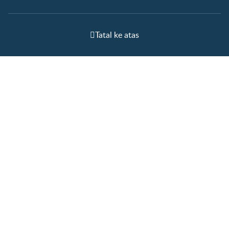
Tatal ke atas