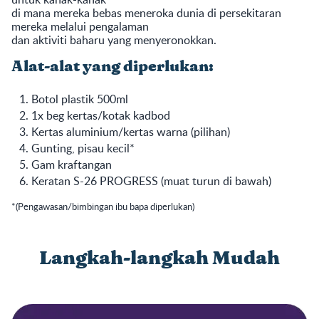
di mana mereka bebas meneroka dunia di persekitaran
mereka melalui pengalaman
dan aktiviti baharu yang menyeronokkan.
Alat-alat yang diperlukan:
Botol plastik 500ml
1x beg kertas/kotak kadbod
Kertas aluminium/kertas warna (pilihan)
Gunting, pisau kecil*
Gam kraftangan
Keratan S-26 PROGRESS (muat turun di bawah)
*(Pengawasan/bimbingan ibu bapa diperlukan) ​
Langkah-langkah Mudah