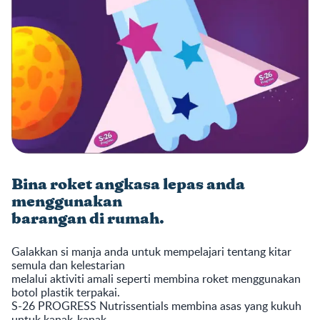
Bina roket angkasa lepas anda
menggunakan
barangan di rumah.
Galakkan si manja anda untuk mempelajari tentang kitar
semula dan kelestarian
melalui aktiviti amali seperti membina roket menggunakan
botol plastik terpakai.
S-26 PROGRESS Nutrissentials membina asas yang kukuh
untuk kanak-kanak