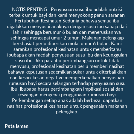
Hubungi kami
Ke log masuk / daftar
​NOTIS PENTING :​ Penyusuan susu ibu adalah nutrisi
Tentang kami
Sampel percuma
terbaik untuk bayi dan kami menyokong penuh saranan
Pertubuhan Kesihatan Sedunia bahawa semua ibu
digalakkan menyusui anaknya dengan susu ibu sahaja dari
lahir sehingga berumur 6 bulan dan meneruskannya
sehingga mencapai umur 2 tahun. Makanan pelengkap
berkhasiat perlu diberikan mulai umur 6 bulan. Kami
sarankan profesional kesihatan untuk memberitahu
ibubapa akan faedah penyusuan susu ibu dan keunggulan
susu ibu. Jika para ibu pertimbangkan untuk tidak
menyusu, profesional kesihatan perlu memberi nasihat
bahawa keputusan sedemikian sukar untuk diterbalikkan
dan kesan-kesan negative memperkenalkan penyusuan
rumusan bayi secara selangan terhadap penyusuan susu
ibu. Ibubapa harus pertimbangkan implikasi sosial dan
kewangan mengenai penggunaan rumusan bayi.
Perkembangan setiap anak adalah berbeza, dapatkan
nasihat profesional kesihatan untuk pengenalan makanan
pelengkap.
Peta laman